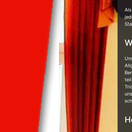
Als
jed
Sta
W
Uns
All
Ber
tei
Tri
uns
sch
H