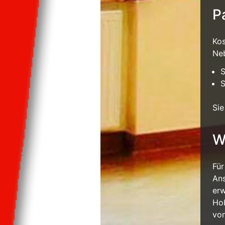
P
Kos
Neb
S
S
Sie
W
Für
Ans
erw
Hob
von