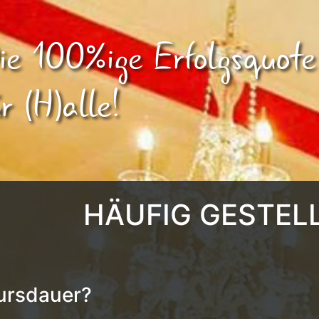
ie 100%ige Erfolgsquote
ür (H)alle!
HÄUFIG GESTEL
ursdauer?