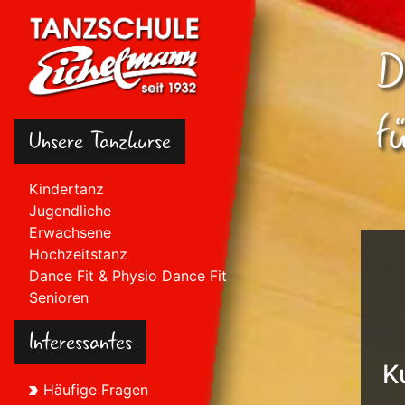
D
f
Unsere Tanzkurse
Kindertanz
Jugendliche
Erwachsene
Hochzeitstanz
Dance Fit & Physio Dance Fit
Senioren
Interessantes
K
Häufige Fragen