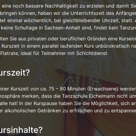
eine noch bessere Nachhaltigkeit zu erzielen und damit Sie
bringen können, haben wir die Unterrichtszeit des Anfänge
det einmal wöchentlich, bei gleichbleibender Uhrzeit, statt
 keine Schultage in Sachsen-Anhalt sind, findet kein Tanzunt
lten Sie aus privaten oder beruflichen Gründen eine Kursei
 Kurszeit in einem parallel laufenden Kurs unbürokratisch n
 Flatrate, ideal für Teilnehmer mit Schichtdienst.
urszeit?
einer Kurszeit von ca. 75 – 80 Minuten (Erwachsene) werden
osphäre merken, dass die Tanzschule Eichelmann nicht ums
alle hat! In der Kurspause haben Sie die Möglichkeit, sich a
r alkoholischen Getränken zu erfrischen und zu entspanne
ursinhalte?