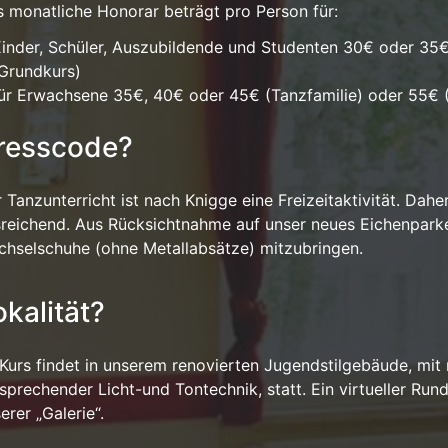
 monatliche Honorar beträgt pro Person für:
inder, Schüler, Auszubildende und Studenten 30€ oder 35€
Grundkurs)
ür Erwachsene 35€, 40€ oder 45€ (Tanzfamilie) oder 55€ 
resscode?
 Tanzunterricht ist nach Knigge eine Freizeitaktivität. Dah
reichend. Aus Rücksichtnahme auf unser neues Eichenparket
hselschuhe (ohne Metallabsätze) mitzubringen.
okalität?
 Kurs findet in unserem renovierten Jugendstilgebäude, mi
sprechender Licht-und Tontechnik, statt. Ein virtueller Run
serer
„Galerie“.