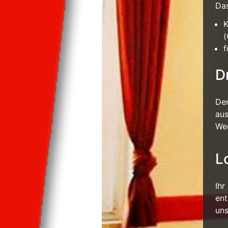
Das
K
(
f
D
Der
aus
Wec
L
Ihr
ent
un