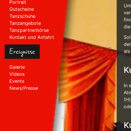
Portrait
Um 
Gutscheine
ver
Tanzschuhe
fin
Tanzangebote
die
Tanzpartnerbörse
Sol
Kontakt und Anfahrt
der
Ereignisse
als
Galerie
K
Videos
Events
In 
News/Presse
Atm
(H)
ode
K