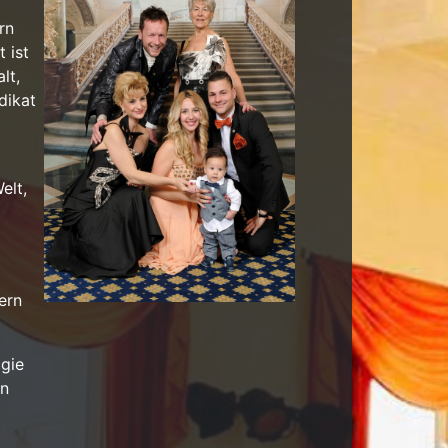
rn
 ist
lt,
dikat
elt,
ern
ogie
en