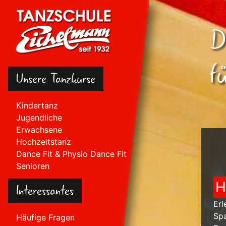
D
f
Unsere Tanzkurse
Kindertanz
Jugendliche
Erwachsene
Hochzeitstanz
Dance Fit & Physio Dance Fit
Senioren
H
Interessantes
Erl
Spa
Häufige Fragen