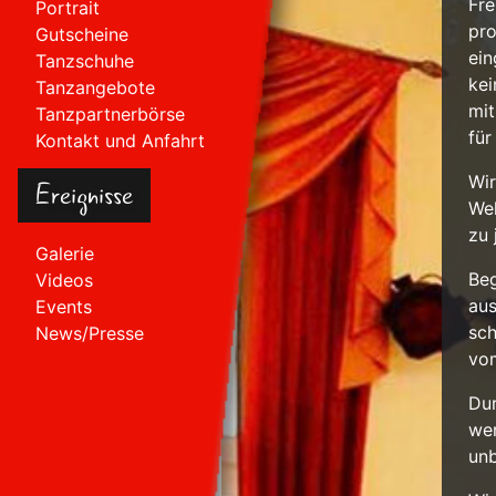
Fre
Portrait
pro
Gutscheine
ein
Tanzschuhe
kei
Tanzangebote
mit
Tanzpartnerbörse
für
Kontakt und Anfahrt
Wir
Ereignisse
Wel
zu 
Galerie
Beg
Videos
aus
Events
sch
News/Presse
vom
Dur
wer
un