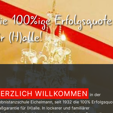
ie 100%ige Erfolgsquote
ür (H)alle!
ERZLICH WILLKOMMEN
in der
ebnistanzschule Eichelmann, seit 1932 die 100% Erfolgsquo
ßgarantie für (H)alle. In lockerer und familiärer