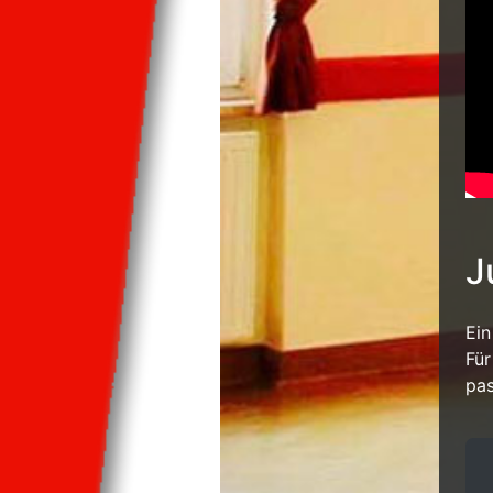
J
Ein
Für
pa