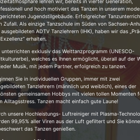
izeitatmosphäre lehren wir, bereits in vierter Generation,
fessionell und hoch motiviert das Tanzen in unserem mode
gerichteten Jugendstilgebäude. Erfolgreicher Tanzunterricht
n Zufall. Als einzige Tanzschule im Süden von Sachsen-Anha
 ausgebildeten ADTV Tanzlehrern (IHK), haben wir das „Prä
 Exzellenz“ erhalten.
 unterrichten exklusiv das Welttanzprogramm (UNESCO-
tkulturerbe), welches es Ihnen ermöglicht, überall auf der W
jeder Musik, mit jedem Partner, erfolgreich zu tanzen.
innen Sie in individuellen Gruppen, immer mit zwei
gebildeten Tanzlehrern (männlich und weiblich), eines der
önsten gemeinsamen Hobbys mit vielen tollen Momenten f
 Alltagsstress. Tanzen macht einfach gute Laune!
ch unsere Hochleistungs- Luftreiniger mit Plasma-Technol
den 99,95% aller Viren aus der Luft gefiltert und Sie könn
beschwert das Tanzen genießen.