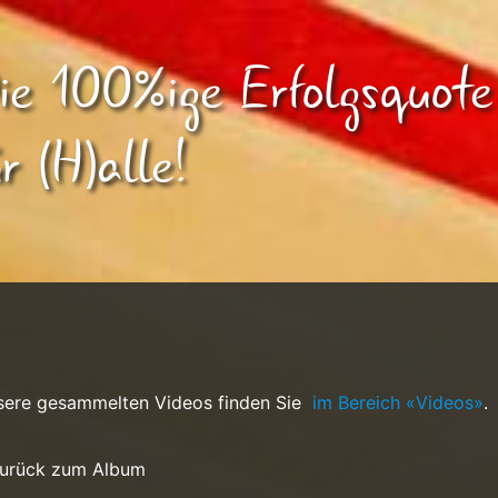
ie 100%ige Erfolgsquote
ür (H)alle!
sere gesammelten Videos finden Sie
im Bereich «Videos»
.
Zurück zum Album