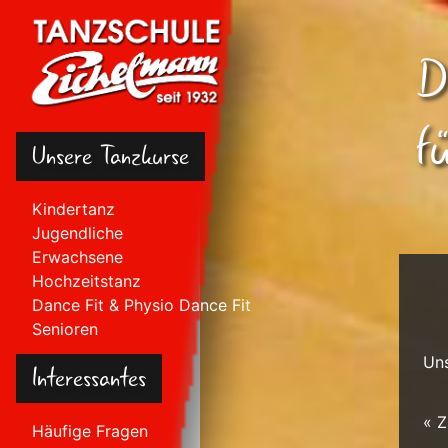
D
f
Unsere Tanzkurse
Kindertanz
Jugendliche
Erwachsene
Hochzeitstanz
Dance Fit & Physio Dance Fit
Senioren
Un
Interessantes
« 
Häufige Fragen